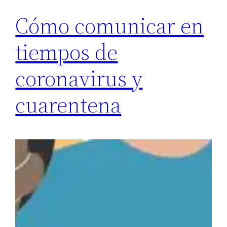
Cómo comunicar en
tiempos de
coronavirus y
cuarentena