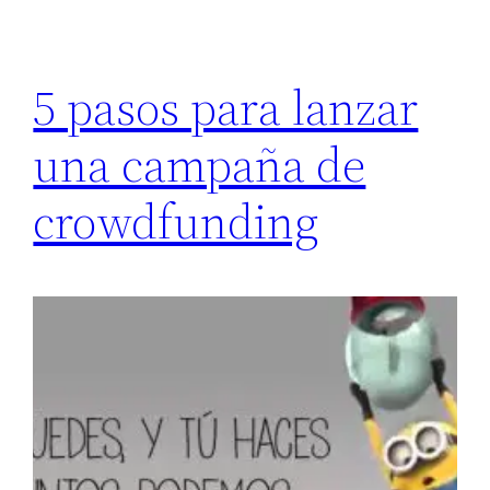
5 pasos para lanzar
una campaña de
crowdfunding