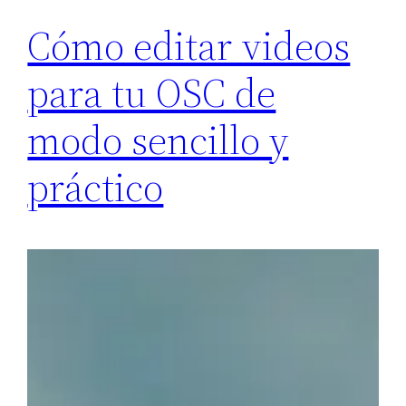
Cómo editar videos
para tu OSC de
modo sencillo y
práctico