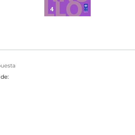
puesta
 de: