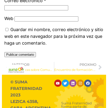
Correo electrónico
*
Web
Guardar mi nombre, correo electrónico y sitio
web en este navegador para la próxima vez que
haga un comentario.
ANTERIOR
PROXIMO
Estadísticas sobre Comunicación en ONGs de Hispanoamérica
Encuentro de formación y proyección MilONGa en Alemania
© SUMA
FRATERNIDAD
2023
LEZICA 4358,
Sumá Fraternidad
forma parte de: