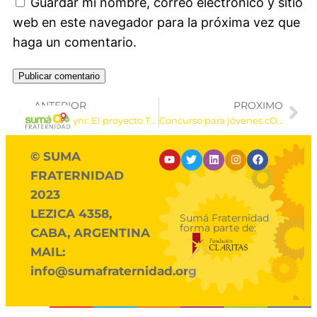
Guardar mi nombre, correo electrónico y sitio
web en este navegador para la próxima vez que
haga un comentario.
ANTERIOR
PROXIMO
Minka-Ayni: El proyecto TaNGOs llega a Perú
Concurso para jóvenes cONGa
© SUMA
FRATERNIDAD
2023
LEZICA 4358,
Sumá Fraternidad
forma parte de:
CABA, ARGENTINA
MAIL:
info@sumafraternidad.org