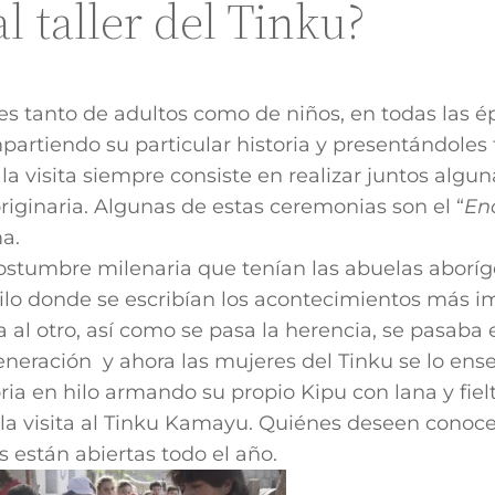
al taller del Tinku?
 tanto de adultos como de niños, en todas las épo
artiendo su particular historia y presentándoles t
 la visita siempre consiste en realizar juntos algu
originaria. Algunas de estas ceremonias son el “
En
a.
costumbre milenaria que tenían las abuelas aboríg
 hilo donde se escribían los acontecimientos más i
a al otro,
así como se pasa la herencia, se pasaba e
generación y ahora las mujeres del Tinku se lo en
oria en hilo armando su propio Kipu con lana y fielt
 la visita al Tinku Kamayu. Quiénes deseen cono
as están abiertas todo el año.