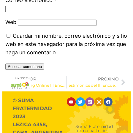
Correo electrónico
*
Web
Guardar mi nombre, correo electrónico y sitio
web en este navegador para la próxima vez que
haga un comentario.
ANTERIOR
PROXIMO
Streaming Online III Encuentro UNIRedes
Testimonios del III Encuentro UNIRedes
© SUMA
FRATERNIDAD
2023
LEZICA 4358,
Sumá Fraternidad
forma parte de:
CABA, ARGENTINA