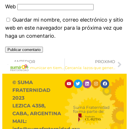
Web
Guardar mi nombre, correo electrónico y sitio
web en este navegador para la próxima vez que
haga un comentario.
ANTERIOR
PROXIMO
Cómo comunicar en tiempos de coronavirus y cuarentena
Cercanía: lazos que generan nuevas oportunidades
© SUMA
FRATERNIDAD
2023
LEZICA 4358,
Sumá Fraternidad
forma parte de:
CABA, ARGENTINA
MAIL:
info@sumafraternidad.org